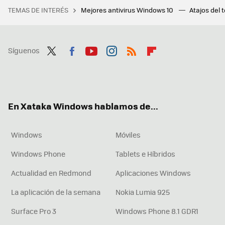
TEMAS DE INTERÉS
Mejores antivirus Windows 10
Atajos del 
Síguenos
Twit
Fac
You
Inst
RSS
Flip
ter
ebo
tub
agr
boa
ok
e
am
rd
En Xataka Windows hablamos de...
Windows
Móviles
Windows Phone
Tablets e Híbridos
Actualidad en Redmond
Aplicaciones Windows
La aplicación de la semana
Nokia Lumia 925
Surface Pro 3
Windows Phone 8.1 GDR1