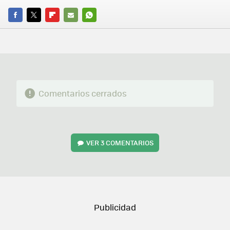
FACEBOOK
TWITTER
FLIPBOARD
E-
WHATSAPP
MAIL
Comentarios cerrados
VER
3 COMENTARIOS