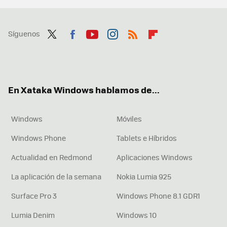
Síguenos
Twit
Fac
You
Inst
RSS
Flip
ter
ebo
tub
agr
boa
ok
e
am
rd
En Xataka Windows hablamos de...
Windows
Móviles
Windows Phone
Tablets e Híbridos
Actualidad en Redmond
Aplicaciones Windows
La aplicación de la semana
Nokia Lumia 925
Surface Pro 3
Windows Phone 8.1 GDR1
Lumia Denim
Windows 10