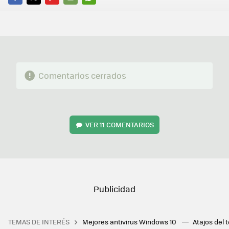
FACEBOOK
TWITTER
FLIPBOARD
E-
WHATSAPP
MAIL
Comentarios cerrados
VER
11 COMENTARIOS
TEMAS DE INTERÉS
Mejores antivirus Windows 10
Atajos del 