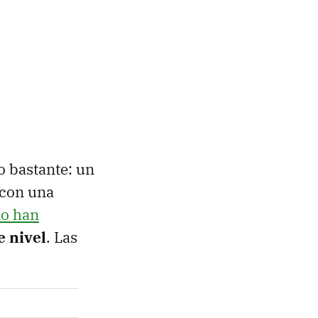
o bastante: un
 con una
lo han
e nivel
. Las