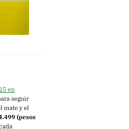
25 en
para seguir
l mate y el
4.499 (pesos
 cada