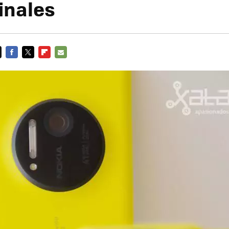
inales
FACEBOOK
TWITTER
FLIPBOARD
E-
MAIL