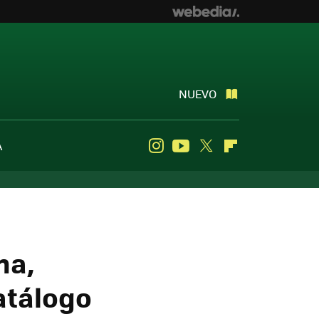
NUEVO
A
Instagram
Youtube
Twitter
Flipboard
na,
atálogo