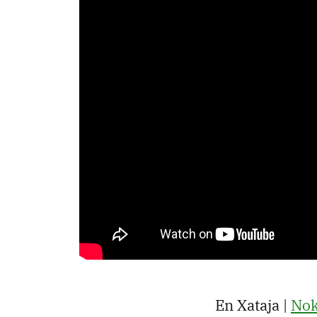
En Xataja |
Nok