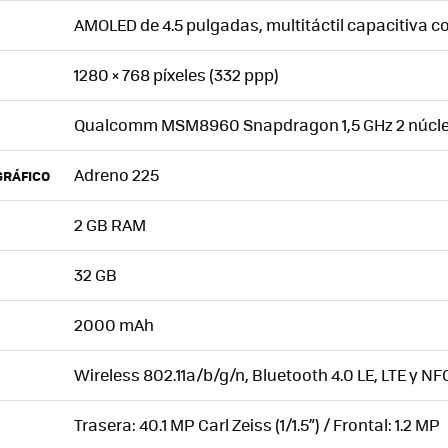
AMOLED
de 4.5 pulgadas, multitáctil capacitiva c
1280 × 768 píxeles (332 ppp)
Qualcomm MSM8960 Snapdragon 1,5 GHz 2 núcl
Adreno 225
GRÁFICO
2 GB
RAM
32 GB
2000 mAh
Wireless 802.11a/b/g/n, Bluetooth 4.0 LE,
LTE
y
NF
Trasera: 40.1 MP Carl Zeiss (1/1.5”) / Frontal: 1.2 MP