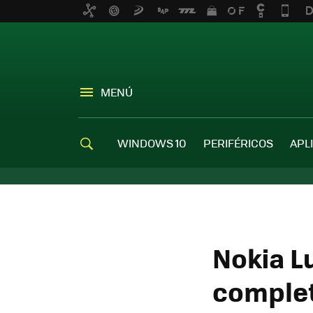
MENÚ
WINDOWS 10
PERIFÉRICOS
APL
Nokia L
complet