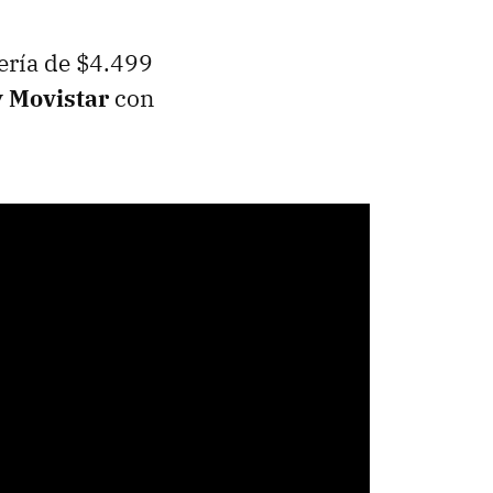
ería de $4.499
y Movistar
con