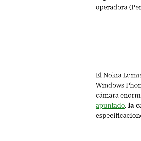
operadora (Per
El Nokia Lumia
Windows Phone
cámara enorme
apuntado
,
la c
especificacion