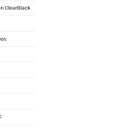
on ClearBlack
eos
C