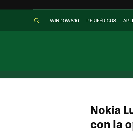
WINDOWS 10
PERIFÉRICOS
APL
Nokia L
con la 