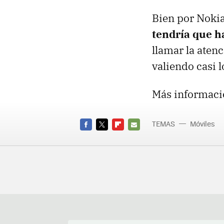
Bien por Nokia
tendría que h
llamar la atenc
valiendo casi 
Más informaci
TEMAS
Móviles
FACEBOOK
TWITTER
FLIPBOARD
E-
MAIL