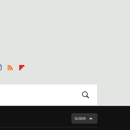
st
RSS
Flip
r
boa
m
rd
BUSCAR
SUBIR