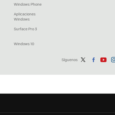
Windows Phone
Aplicaciones
Windows
Surface Pro 3
Windows 10
Síguenos
Twit
Fac
You
In
ter
ebo
tub
ag
ok
e
a