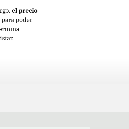
argo,
el precio
 para poder
 termina
star.