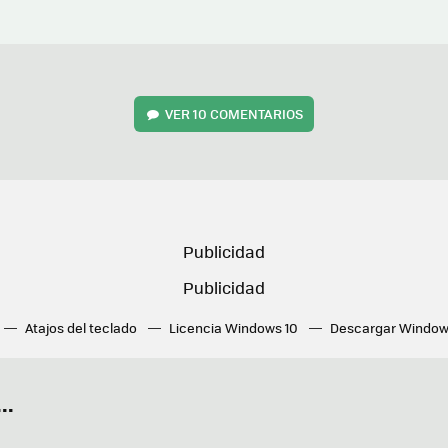
VER
10 COMENTARIOS
Atajos del teclado
Licencia Windows 10
Descargar Window
ué tarjeta gráfica tengo
Fórmulas Excel
DirectX
Fondos W
OneDrive
Nuevos Surface
..