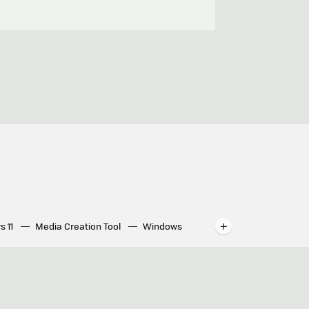
s 11
Media Creation Tool
Windows
indows
WhatsApp para ordenador