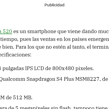
a 520
es un smartphone que viene dando muc
tiempo, pues las ventas en los países emergen
ien. Para los que no estén al tanto, el termina
ecificaciones:
 4 pulgadas IPS LCD de 800x480 pixeles.
 Qualcomm Snapdragon S4 Plus MSM8227, de 
M de 512 MB.
era de 5 megapíxeles sin flash, tampoco tien