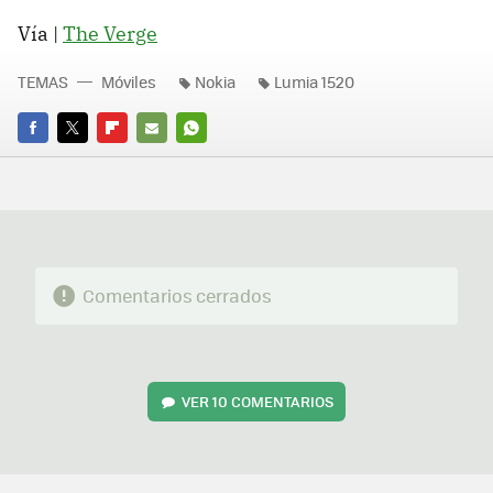
Vía |
The Verge
TEMAS
Móviles
Nokia
Lumia 1520
FACEBOOK
TWITTER
FLIPBOARD
E-
WHATSAPP
MAIL
Comentarios cerrados
VER
10 COMENTARIOS