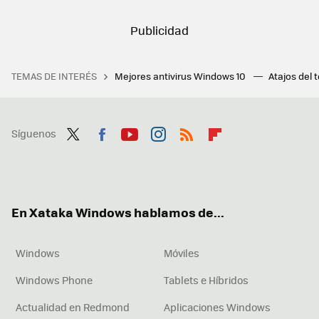
TEMAS DE INTERÉS
Mejores antivirus Windows 10
Atajos del 
Síguenos
Twit
Fac
You
Inst
RSS
Flip
ter
ebo
tub
agr
boa
ok
e
am
rd
En Xataka Windows hablamos de...
Windows
Móviles
Windows Phone
Tablets e Híbridos
Actualidad en Redmond
Aplicaciones Windows