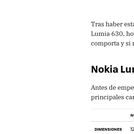
Tras haber est
Lumia 630, hoy
comporta y si
Nokia Lu
Antes de empez
principales ca
N
1
DIMENSIONES