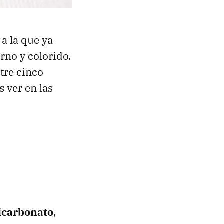
a la que ya
rno y colorido.
tre cinco
s ver en las
licarbonato
,