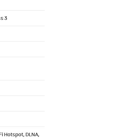
ss 3
Fi Hotspot, DLNA,