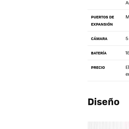
A
M
PUERTOS DE
EXPANSIÓN
5
CÁMARA
1
BATERÍA
E
PRECIO
e
Diseño