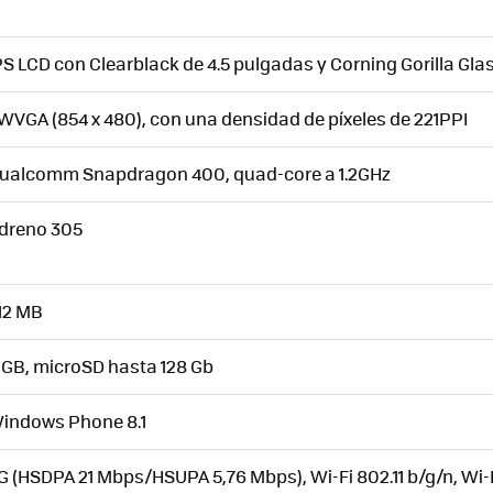
PS LCD
con Clearblack
de 4.5 pulgadas y Corning Gorilla Gla
WVGA (854 x 480), con una densidad de píxeles de 221PPI
ualcomm Snapdragon 400, quad-core a 1.2GHz
dreno 305
12 MB
 GB, microSD hasta 128 Gb
indows Phone 8.1
G (HSDPA 21 Mbps/HSUPA 5,76 Mbps), Wi-Fi 802.11 b/g/n, Wi-