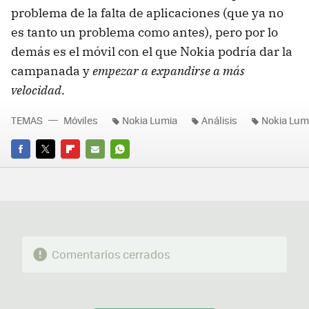
problema de la falta de aplicaciones (que ya no
es tanto un problema como antes), pero por lo
demás es el móvil con el que Nokia podría dar la
campanada y
empezar a expandirse a más
velocidad
.
TEMAS
Móviles
Nokia Lumia
Análisis
Nokia Lum
FACEBOOK
TWITTER
FLIPBOARD
E-
WHATSAPP
MAIL
Comentarios cerrados