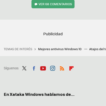
VER
68 COMENTARIOS
TEMAS DE INTERÉS
Mejores antivirus Windows 10
Atajos del 
Síguenos
Twit
Fac
You
Inst
RSS
Flip
ter
ebo
tub
agr
boa
ok
e
am
rd
En Xataka Windows hablamos de...