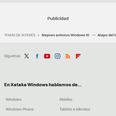
TEMAS DE INTERÉS
Mejores antivirus Windows 10
Atajos del 
Síguenos
Twit
Fac
You
Inst
RSS
Flip
ter
ebo
tub
agr
boa
ok
e
am
rd
En Xataka Windows hablamos de...
Windows
Móviles
Windows Phone
Tablets e Híbridos