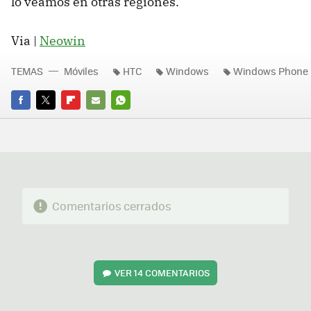
lo veamos en otras regiones.
Via |
Neowin
TEMAS
Móviles
HTC
Windows
Windows Phone
FACEBOOK
TWITTER
FLIPBOARD
E-
WHATSAPP
MAIL
Comentarios cerrados
VER
14 COMENTARIOS