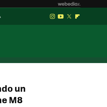
A
Instagram
Youtube
Twitter
Flipboard
ndo un
ne M8