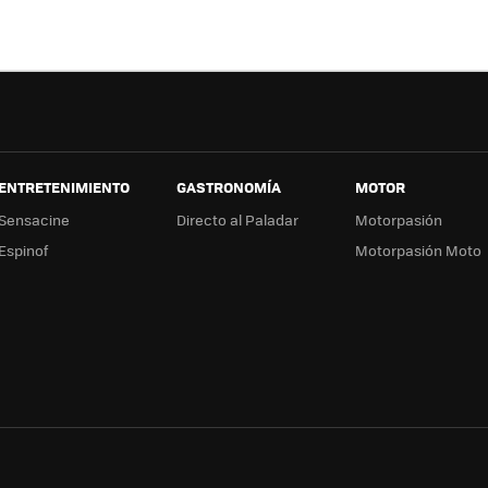
ok
e
a
ENTRETENIMIENTO
GASTRONOMÍA
MOTOR
Sensacine
Directo al Paladar
Motorpasión
Espinof
Motorpasión Moto