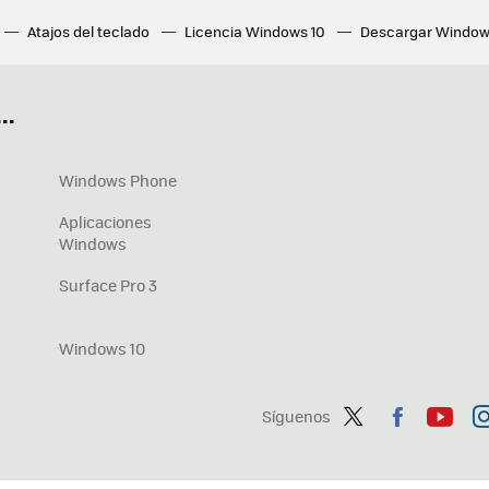
Atajos del teclado
Licencia Windows 10
Descargar Window
ué tarjeta gráfica tengo
Fórmulas Excel
DirectX
Fondos W
OneDrive
Nuevos Surface
..
Windows Phone
Aplicaciones
Windows
Surface Pro 3
Windows 10
Síguenos
Twit
Fac
You
In
ter
ebo
tub
ag