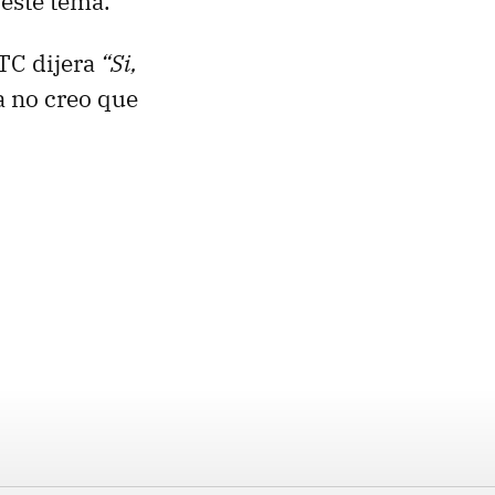
 este tema.
HTC dijera
“Si,
ia no creo que