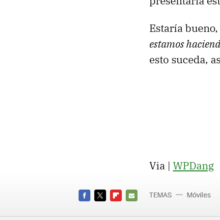
presentaría es
Estaría bueno,
estamos hacien
esto suceda, a
Via |
WPDang
TEMAS
Móviles
FACEBOOK
TWITTER
FLIPBOARD
E-
MAIL