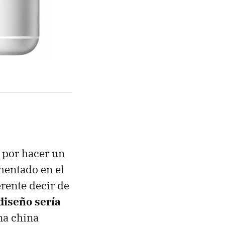
 por hacer un
entado en el
erente decir de
diseño sería
na china