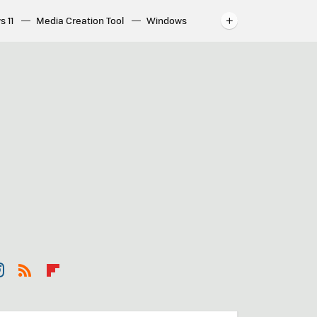
s 11
Media Creation Tool
Windows
indows
WhatsApp para ordenador
st
RSS
Flip
r
boa