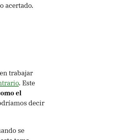
o acertado.
en trabajar
ntrario
. Este
omo el
podríamos decir
uando se