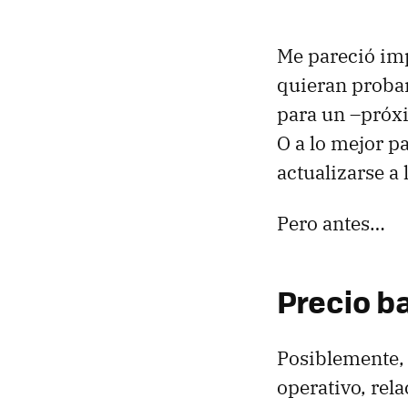
Me pareció imp
quieran probar
para un –próx
O a lo mejor p
actualizarse a 
Pero antes…
Precio b
Posiblemente, 
operativo, rel