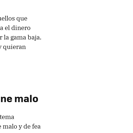
uellos que
a el dinero
 la gama baja.
y quieran
one malo
stema
 malo y de fea