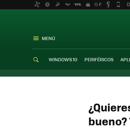
MENÚ
WINDOWS 10
PERIFÉRICOS
APL
¿Quiere
bueno? 