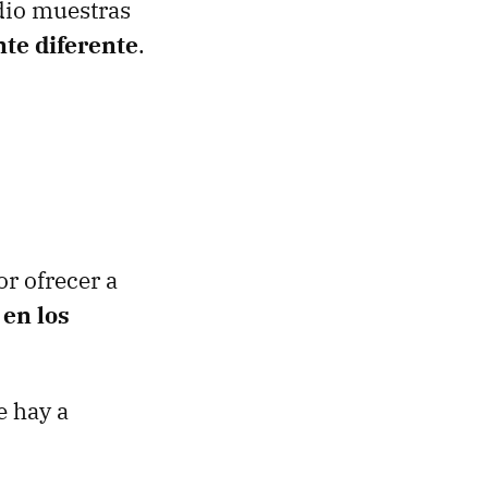
dio muestras
te diferente
.
r ofrecer a
 en los
e hay a