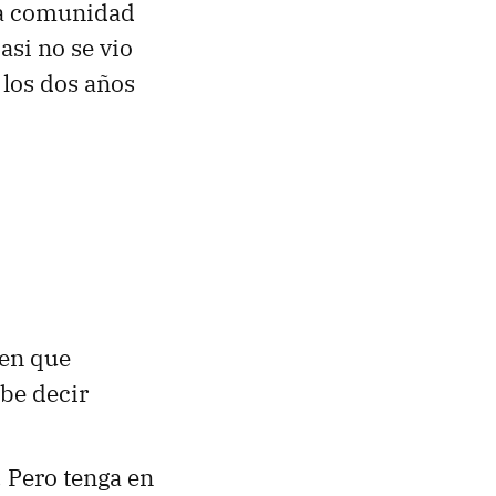
 la comunidad
si no se vio
 los dos años
ien que
ebe decir
 Pero tenga en