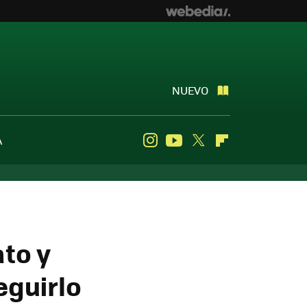
NUEVO
A
Instagram
Youtube
Twitter
Flipboard
to y
guirlo