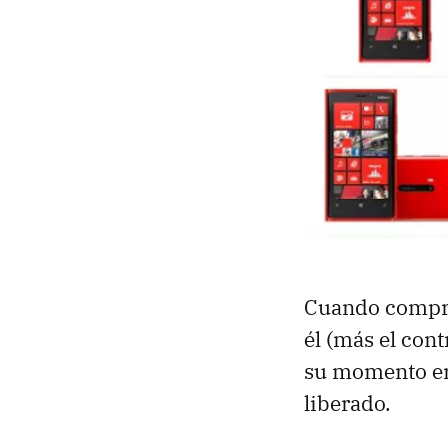
Cuando comp
él (más el con
su momento er
liberado.