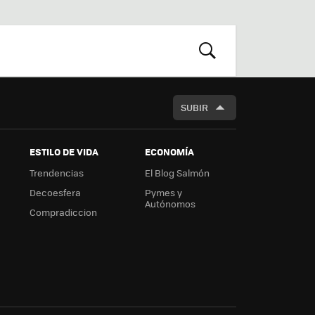
st
RSS
Flip
r
boa
m
rd
BUSCAR
SUBIR
ESTILO DE VIDA
ECONOMÍA
Trendencias
El Blog Salmón
Decoesfera
Pymes y
Autónomos
Compradiccion