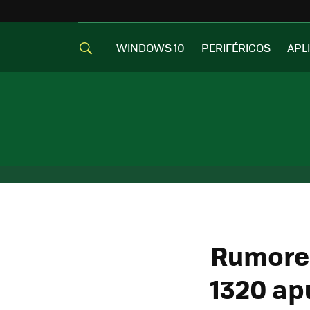
WINDOWS 10
PERIFÉRICOS
APL
Rumores
1320 ap