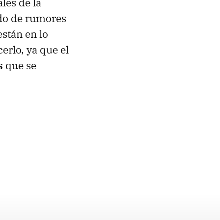
les de la
ndo de rumores
stán en lo
rlo, ya que el
s
que se