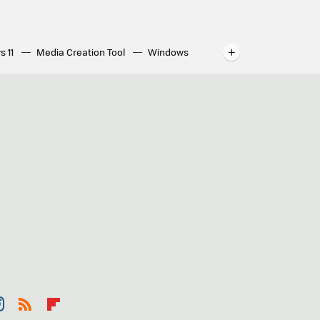
s 11
Media Creation Tool
Windows
indows
WhatsApp para ordenador