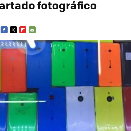
partado fotográfico
FACEBOOK
TWITTER
FLIPBOARD
E-
MAIL