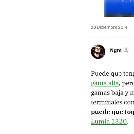
20 Diciembre 2014
Ngm
Puede que te
gama alta
, per
gamas baja y m
terminales co
puede que toq
Lumia 1320
.