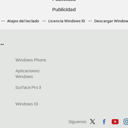
Atajos del teclado
Licencia Windows 10
Descargar Window
ué tarjeta gráfica tengo
Fórmulas Excel
DirectX
Fondos W
OneDrive
Nuevos Surface
..
Windows Phone
Aplicaciones
Windows
Surface Pro 3
Windows 10
Síguenos