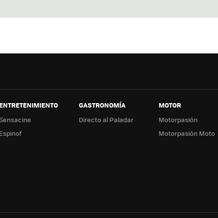
Twit
Fac
You
In
ter
ebo
tub
ag
ok
e
a
ENTRETENIMIENTO
GASTRONOMÍA
MOTOR
Sensacine
Directo al Paladar
Motorpasión
Espinof
Motorpasión Moto