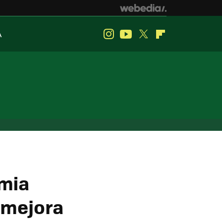
A
Instagram
Youtube
Twitter
Flipboard
umia
 mejora