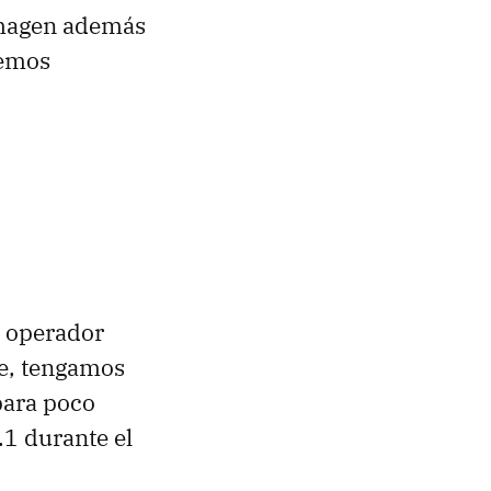
magen además
remos
l operador
e, tengamos
para poco
1 durante el