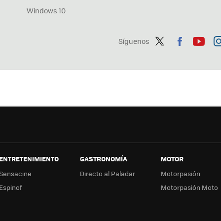
Windows 10
Síguenos
Twit
Fac
You
In
ter
ebo
tub
ag
ok
e
a
ENTRETENIMIENTO
GASTRONOMÍA
MOTOR
Sensacine
Directo al Paladar
Motorpasión
Espinof
Motorpasión Moto