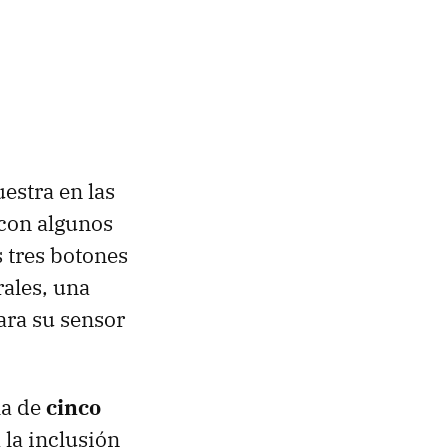
uestra en las
 con algunos
 tres botones
rales, una
para su sensor
la de
cinco
 la inclusión