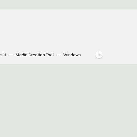
s 11
Media Creation Tool
Windows
indows
WhatsApp para ordenador