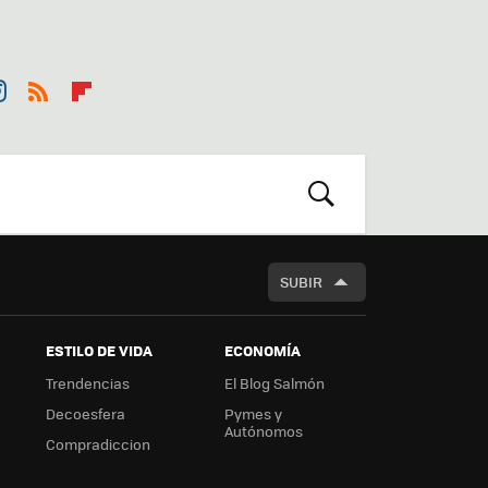
st
RSS
Flip
r
boa
m
rd
BUSCAR
SUBIR
ESTILO DE VIDA
ECONOMÍA
Trendencias
El Blog Salmón
Decoesfera
Pymes y
Autónomos
Compradiccion