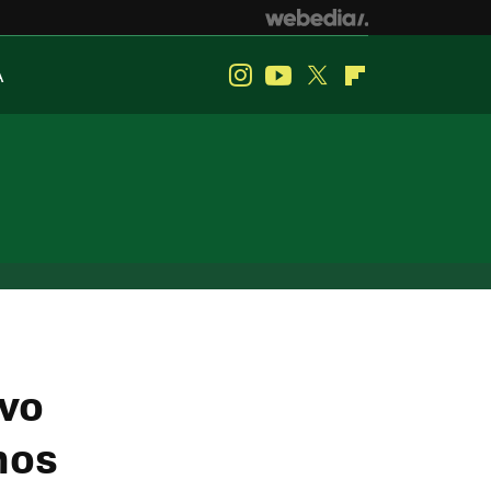
A
Instagram
Youtube
Twitter
Flipboard
evo
nos