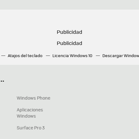
Atajos del teclado
Licencia Windows 10
Descargar Window
ué tarjeta gráfica tengo
Fórmulas Excel
DirectX
Fondos W
OneDrive
Nuevos Surface
..
Windows Phone
Aplicaciones
Windows
Surface Pro 3