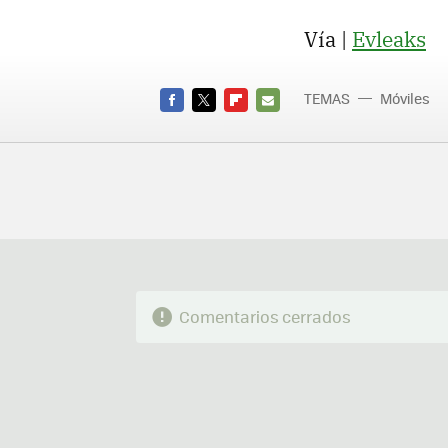
Vía |
Evleaks
TEMAS
Móviles
FACEBOOK
TWITTER
FLIPBOARD
E-
MAIL
Comentarios cerrados