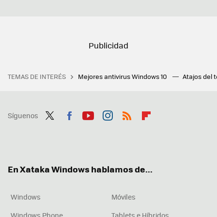
TEMAS DE INTERÉS
Mejores antivirus Windows 10
Atajos del 
Síguenos
Twit
Fac
You
Inst
RSS
Flip
ter
ebo
tub
agr
boa
ok
e
am
rd
En Xataka Windows hablamos de...
Windows
Móviles
Windows Phone
Tablets e Híbridos