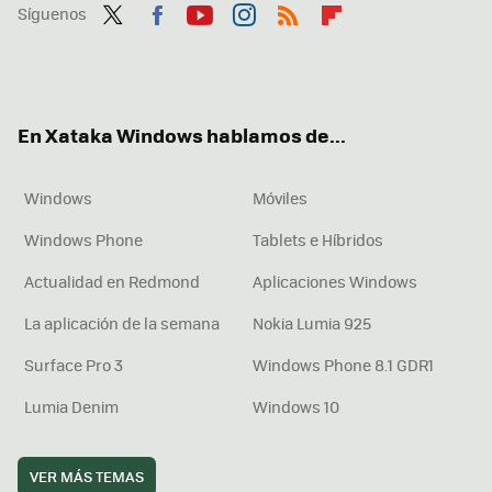
Síguenos
Twit
Fac
You
Inst
RSS
Flip
ter
ebo
tub
agr
boa
ok
e
am
rd
En Xataka Windows hablamos de...
Windows
Móviles
Windows Phone
Tablets e Híbridos
Actualidad en Redmond
Aplicaciones Windows
La aplicación de la semana
Nokia Lumia 925
Surface Pro 3
Windows Phone 8.1 GDR1
Lumia Denim
Windows 10
VER MÁS TEMAS