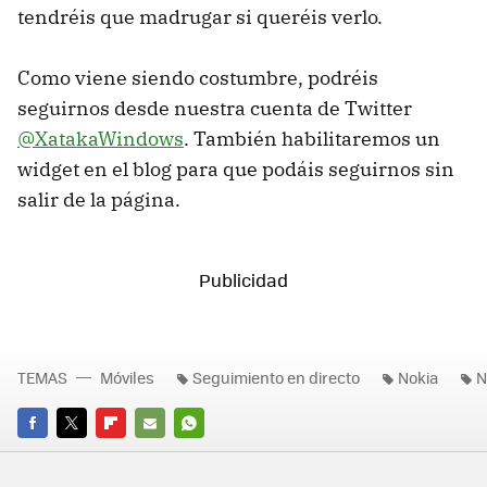
tendréis que madrugar si queréis verlo.
Como viene siendo costumbre, podréis
seguirnos desde nuestra cuenta de Twitter
@XatakaWindows
. También habilitaremos un
widget en el blog para que podáis seguirnos sin
salir de la página.
TEMAS
Móviles
Seguimiento en directo
Nokia
N
FACEBOOK
TWITTER
FLIPBOARD
E-
WHATSAPP
MAIL