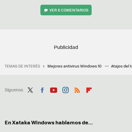
VER
6 COMENTARIOS
TEMAS DE INTERÉS
Mejores antivirus Windows 10
Atajos del 
Síguenos
Twit
Fac
You
Inst
RSS
Flip
ter
ebo
tub
agr
boa
ok
e
am
rd
En Xataka Windows hablamos de...