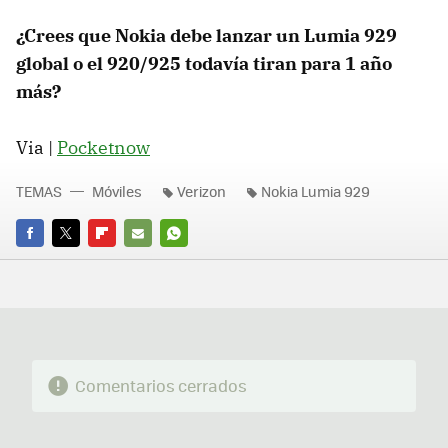
¿Crees que Nokia debe lanzar un Lumia 929
global o el 920/925 todavía tiran para 1 año
más?
Via |
Pocketnow
TEMAS
Móviles
Verizon
Nokia Lumia 929
FACEBOOK
TWITTER
FLIPBOARD
E-
WHATSAPP
MAIL
Comentarios cerrados