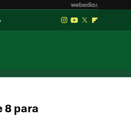
A
Instagram
Youtube
Twitter
Flipboard
 8 para