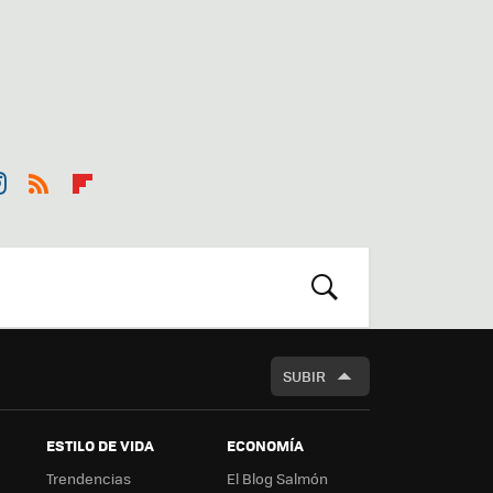
st
RSS
Flip
r
boa
m
rd
BUSCAR
SUBIR
ESTILO DE VIDA
ECONOMÍA
Trendencias
El Blog Salmón