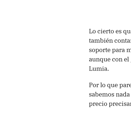
Lo cierto es q
también conta
soporte para m
aunque con el 
Lumia.
Por lo que par
sabemos nada d
precio precis