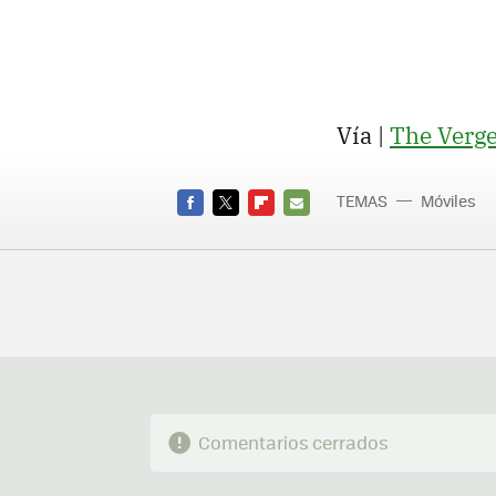
Vía |
The Verg
TEMAS
Móviles
FACEBOOK
TWITTER
FLIPBOARD
E-
MAIL
Comentarios cerrados