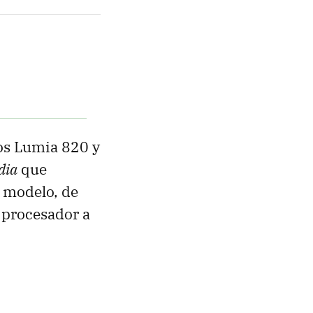
los Lumia 820 y
dia
que
l modelo, de
n procesador a