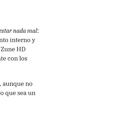
 estar nada mal
:
to interno y
l Zune HD
te con los
, aunque no
eo que sea un