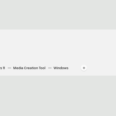
s 11
Media Creation Tool
Windows
indows
WhatsApp para ordenador