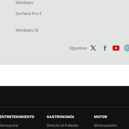
Windows
Surface Pro 3
Windows 10
Síguenos
Twit
Fac
You
In
ter
ebo
tub
ag
ok
e
a
ENTRETENIMIENTO
GASTRONOMÍA
MOTOR
Sensacine
Directo al Paladar
Motorpasión