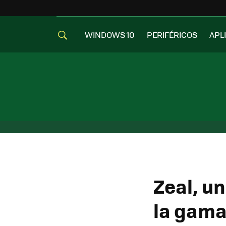
WINDOWS 10
PERIFÉRICOS
APL
Zeal, u
la gama