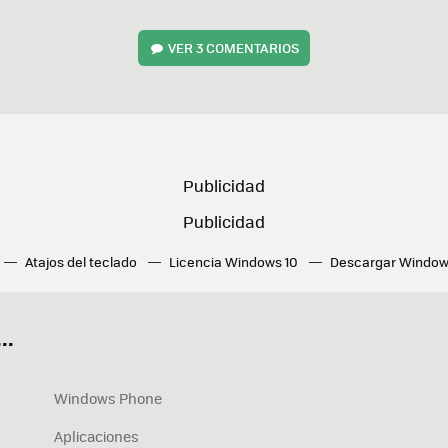
VER
3 COMENTARIOS
Atajos del teclado
Licencia Windows 10
Descargar Window
ué tarjeta gráfica tengo
Fórmulas Excel
DirectX
Fondos W
OneDrive
Nuevos Surface
..
Windows Phone
Aplicaciones