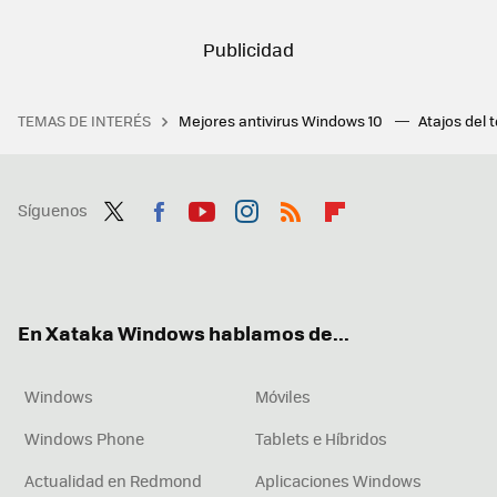
TEMAS DE INTERÉS
Mejores antivirus Windows 10
Atajos del 
Síguenos
Twit
Fac
You
Inst
RSS
Flip
ter
ebo
tub
agr
boa
ok
e
am
rd
En Xataka Windows hablamos de...
Windows
Móviles
Windows Phone
Tablets e Híbridos
Actualidad en Redmond
Aplicaciones Windows