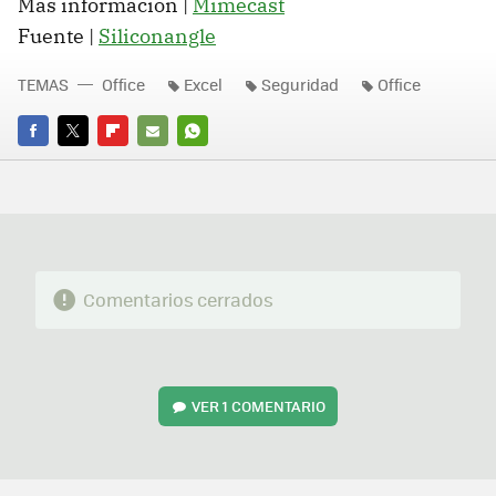
Más información |
Mimecast
Fuente |
Siliconangle
TEMAS
Office
Excel
Seguridad
Office
FACEBOOK
TWITTER
FLIPBOARD
E-
WHATSAPP
MAIL
Comentarios cerrados
VER
1 COMENTARIO