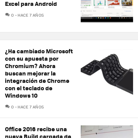
Excel para Android
COMENTARIOS
0
HACE 7 AÑOS
¿Ha cambiado Microsoft
con su apuesta por
Chromium? Ahora
buscan mejorar la
integración de Chrome
con el teclado de
Windows 10
COMENTARIOS
0
HACE 7 AÑOS
Office 2016 recibe una
nueva Build cargada de