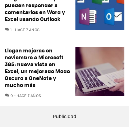
pueden responder a
comentarios en Word y
Excel usando Outlook
COMENTARIOS
1
HACE 7 AÑOS
Llegan mejoras en
noviembre a Microsoft
365: nueva vista en
Excel, un mejorado Modo
Oscuro a OneNote y
mucho más
COMENTARIOS
0
HACE 7 AÑOS