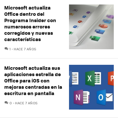
Microsoft actualiza
Office dentro del
Programa Insider con
numerosos errores
corregidos y nuevas
características
COMENTARIOS
1
HACE 7 AÑOS
Microsoft actualiza sus
aplicaciones estrella de
Office para iOS con
mejoras centradas en la
escritura en pantalla
COMENTARIOS
0
HACE 7 AÑOS