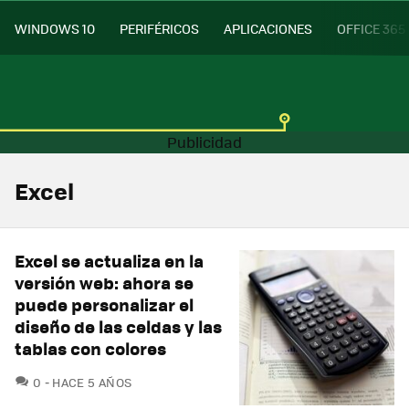
WINDOWS 10
PERIFÉRICOS
APLICACIONES
OFFICE 365
Excel
Excel se actualiza en la
versión web: ahora se
puede personalizar el
diseño de las celdas y las
tablas con colores
COMENTARIOS
0
HACE 5 AÑOS