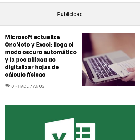
Microsoft actualiza
OneNote y Excel: llega el
modo oscuro automático
y la posibilidad de
digitalizar hojas de
cálculo físicas
COMENTARIOS
0
HACE 7 AÑOS