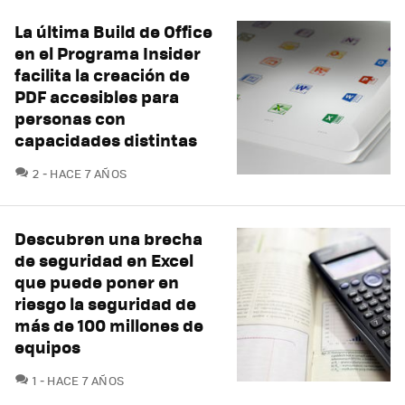
La última Build de Office
en el Programa Insider
facilita la creación de
PDF accesibles para
personas con
capacidades distintas
COMENTARIOS
2
HACE 7 AÑOS
Descubren una brecha
de seguridad en Excel
que puede poner en
riesgo la seguridad de
más de 100 millones de
equipos
COMENTARIOS
1
HACE 7 AÑOS