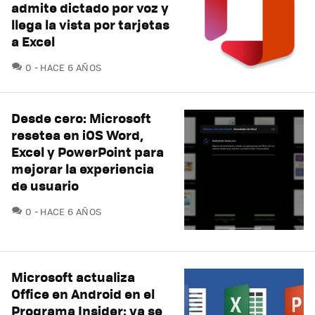
admite dictado por voz y
llega la vista por tarjetas
a Excel
COMENTARIOS
0
HACE 6 AÑOS
Desde cero: Microsoft
resetea en iOS Word,
Excel y PowerPoint para
mejorar la experiencia
de usuario
COMENTARIOS
0
HACE 6 AÑOS
Microsoft actualiza
Office en Android en el
Programa Insider: ya se