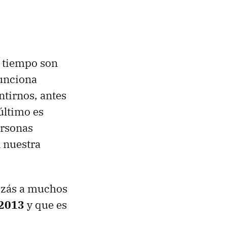
 tiempo son
funciona
ntirnos, antes
último es
ersonas
 nuestra
uizás a muchos
 2013
y que es