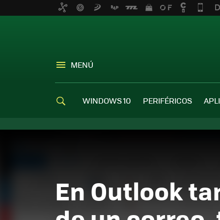
MENÚ
WINDOWS 10
PERIFÉRICOS
APL
En Outlook ta
de un correo