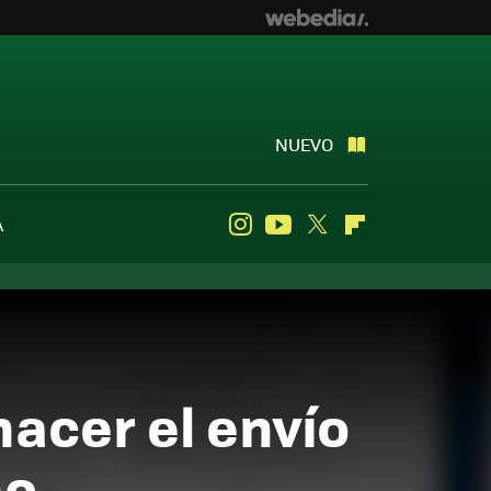
NUEVO
A
Instagram
Youtube
Twitter
Flipboard
acer el envío
mo