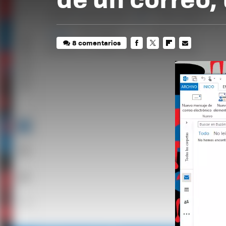
8 comentarios
FACEBOOK
TWITTER
FLIPBOARD
E-
MAIL