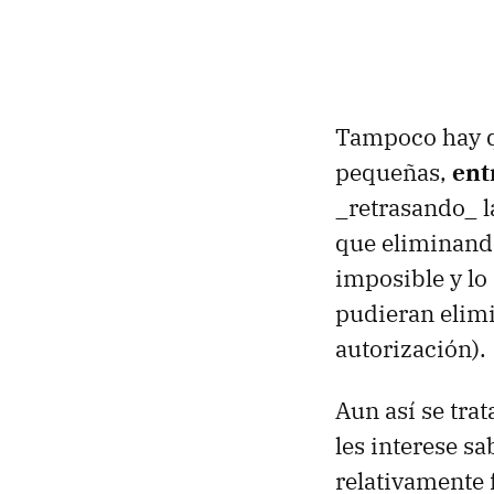
Tampoco hay q
pequeñas,
ent
_retrasando_ l
que eliminando
imposible y lo
pudieran elimi
autorización).
Aun así se tra
les interese s
relativamente f