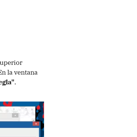
superior
En la ventana
egla"
.