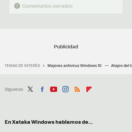
Comentarios cerrados
TEMAS DE INTERÉS
Mejores antivirus Windows 10
Atajos del 
Síguenos
Twit
Fac
You
Inst
RSS
Flip
ter
ebo
tub
agr
boa
ok
e
am
rd
En Xataka Windows hablamos de...