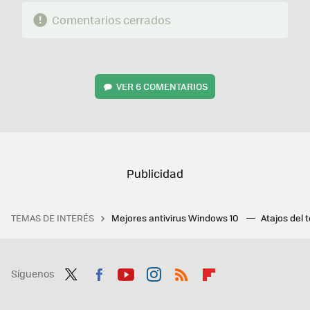
Comentarios cerrados
VER
6 COMENTARIOS
TEMAS DE INTERÉS
Mejores antivirus Windows 10
Atajos del 
Síguenos
Twit
Fac
You
Inst
RSS
Flip