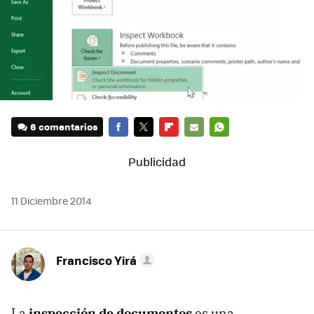
6 comentarios
FACEBOOK
TWITTER
FLIPBOARD
E-
WHATSAPP
MAIL
11 Diciembre 2014
Francisco Yirá
La
inspección de documentos
es una