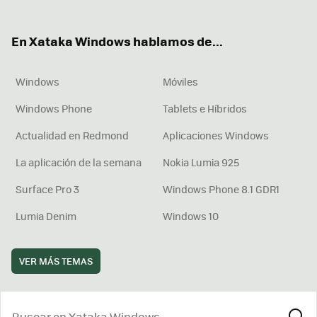
ter
ebo
tub
agr
boa
ok
e
am
rd
En Xataka Windows hablamos de...
Windows
Móviles
Windows Phone
Tablets e Híbridos
Actualidad en Redmond
Aplicaciones Windows
La aplicación de la semana
Nokia Lumia 925
Surface Pro 3
Windows Phone 8.1 GDR1
Lumia Denim
Windows 10
VER MÁS TEMAS