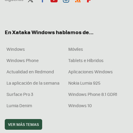
Twit
Fac
You
Inst
RSS
Flip
ter
ebo
tub
agr
boa
ok
e
am
rd
En Xataka Windows hablamos de...
Windows
Móviles
Windows Phone
Tablets e Híbridos
Actualidad en Redmond
Aplicaciones Windows
La aplicación de la semana
Nokia Lumia 925
Surface Pro 3
Windows Phone 8.1 GDR1
Lumia Denim
Windows 10
VER MÁS TEMAS