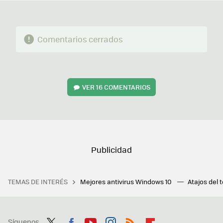
Comentarios cerrados
VER
16 COMENTARIOS
TEMAS DE INTERÉS
Mejores antivirus Windows 10
Atajos del 
Síguenos