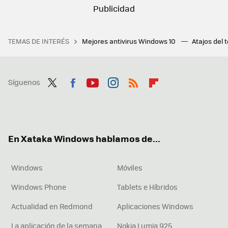
TEMAS DE INTERÉS
Mejores antivirus Windows 10
Atajos del 
Síguenos
Twit
Fac
You
Inst
RSS
Flip
ter
ebo
tub
agr
boa
ok
e
am
rd
En Xataka Windows hablamos de...
Windows
Móviles
Windows Phone
Tablets e Híbridos
Actualidad en Redmond
Aplicaciones Windows
La aplicación de la semana
Nokia Lumia 925