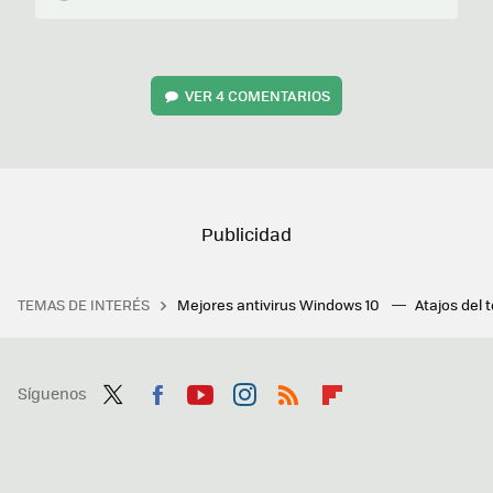
VER
4 COMENTARIOS
TEMAS DE INTERÉS
Mejores antivirus Windows 10
Atajos del 
Síguenos
Twit
Fac
You
Inst
RSS
Flip
ter
ebo
tub
agr
boa