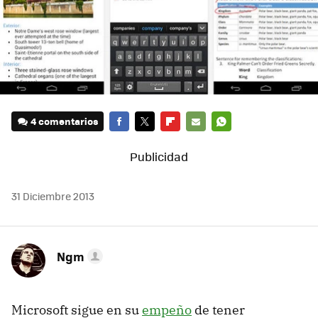
4 comentarios
FACEBOOK
TWITTER
FLIPBOARD
E-
WHATSAPP
MAIL
31 Diciembre 2013
Ngm
Microsoft sigue en su
empeño
de tener