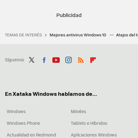
TEMAS DE INTERÉS
Mejores antivirus Windows 10
Atajos del 
Síguenos
Twit
Fac
You
Inst
RSS
Flip
ter
ebo
tub
agr
boa
ok
e
am
rd
En Xataka Windows hablamos de...
Windows
Móviles
Windows Phone
Tablets e Híbridos
Actualidad en Redmond
Aplicaciones Windows