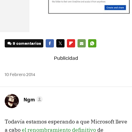
9 comentarios
FACEBOOK
TWITTER
FLIPBOARD
E-
WHATSAPP
MAIL
10 Febrero 2014
Ngm
Todavía estamos esperando a que Microsoft lleve
a cabo
el renombramiento definitivo
de