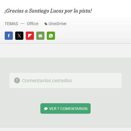
¡Gracias a Santiago Lucas por la pista!
TEMAS
Office
OneDrive
FACEBOOK
TWITTER
FLIPBOARD
E-
WHATSAPP
MAIL
Comentarios cerrados
VER
7 COMENTARIOS