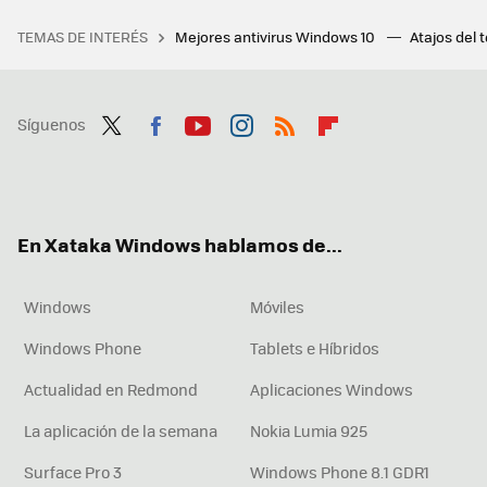
TEMAS DE INTERÉS
Mejores antivirus Windows 10
Atajos del 
Síguenos
Twit
Fac
You
Inst
RSS
Flip
ter
ebo
tub
agr
boa
ok
e
am
rd
En Xataka Windows hablamos de...
Windows
Móviles
Windows Phone
Tablets e Híbridos
Actualidad en Redmond
Aplicaciones Windows
La aplicación de la semana
Nokia Lumia 925
Surface Pro 3
Windows Phone 8.1 GDR1