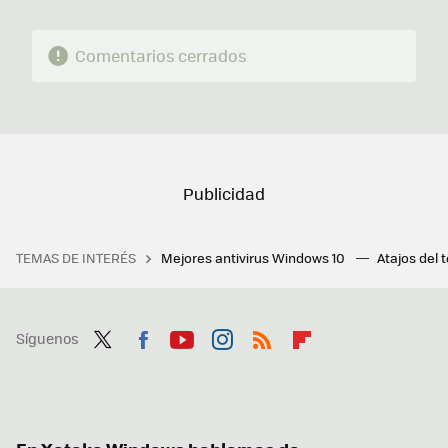
Comentarios cerrados
TEMAS DE INTERÉS
Mejores antivirus Windows 10
Atajos del 
Síguenos
Twit
Fac
You
Inst
RSS
Flip
ter
ebo
tub
agr
boa
ok
e
am
rd