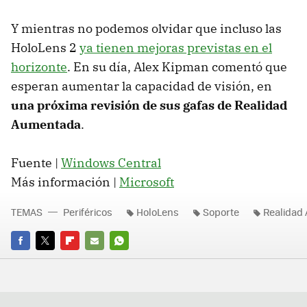
Y mientras no podemos olvidar que incluso las
HoloLens 2
ya tienen mejoras previstas en el
horizonte
. En su día, Alex Kipman comentó que
esperan aumentar la capacidad de visión, en
una próxima revisión de sus gafas de Realidad
Aumentada
.
Fuente |
Windows Central
Más información |
Microsoft
TEMAS
Periféricos
HoloLens
Soporte
Realidad
FACEBOOK
TWITTER
FLIPBOARD
E-
WHATSAPP
MAIL