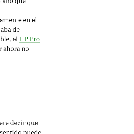
n año que
amente en el
caba de
ble, el
HP Pro
r ahora no
iere decir que
 sentido puede