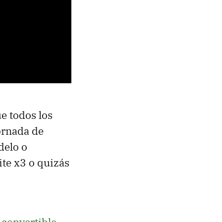
ue todos los
ornada de
delo o
te x3 o quizás