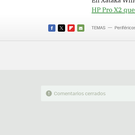
En Xataka Win
HP Pro X2 que
TEMAS
Periférico
FACEBOOK
TWITTER
FLIPBOARD
E-
MAIL
Comentarios cerrados