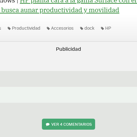
dows |
HP planta cara a la gama Surface con el
 busca aunar productividad y movilidad
s
Productividad
Accesorios
dock
HP
VER
4 COMENTARIOS