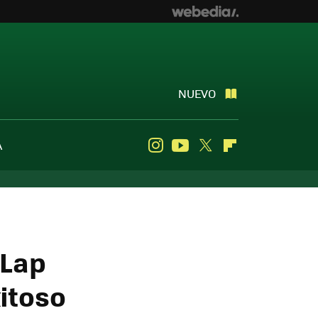
NUEVO
A
Instagram
Youtube
Twitter
Flipboard
 Lap
itoso