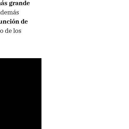
más grande
 Además
función de
o de los