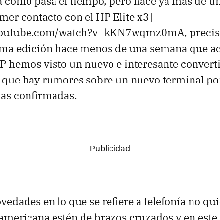
 como pasa el tiempo, pero hace ya más de u
imer contacto con el HP Elite x3]
.youtube.com/watch?v=kKN7wqmz0mA, precis
ma edición hace menos de una semana que a
P hemos visto un nuevo e interesante converti
 que hay rumores sobre un nuevo terminal po
ias confirmadas.
ovedades en lo que se refiere a telefonía no qu
americana estén de brazos cruzados y en este