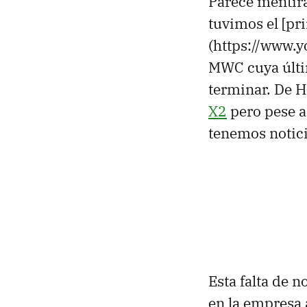
Parece mentira
tuvimos el [pr
(https://www
MWC cuya últi
terminar. De H
X2
pero pese a
tenemos notic
Esta falta de n
en la empresa 