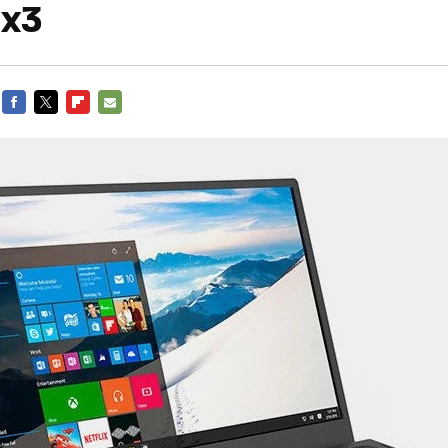
 x3
FACEBOOK
TWITTER
FLIPBOARD
E-
MAIL