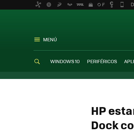
MENÚ
WINDOWS 10
PERIFÉRICOS
APL
HP esta
Dock co