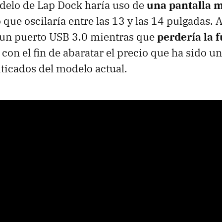
delo de Lap Dock haría uso de
una pantalla 
que oscilaría entre las 13 y las 14 pulgadas.
 un puerto USB 3.0 mientras que
perdería la 
con el fin de abaratar el precio que ha sido un
ticados del modelo actual.