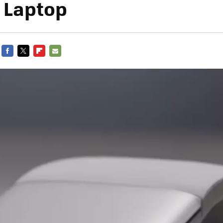
 Laptop
FACEBOOK
TWITTER
FLIPBOARD
E-
MAIL