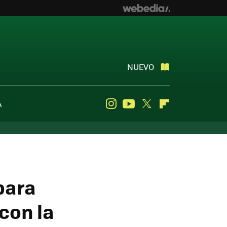
NUEVO
A
Instagram
Youtube
Twitter
Flipboard
para
con la