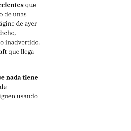
celentes
que
o de unas
ágine de ayer
dicho,
o inadvertido.
oft
que llega
e nada tiene
 de
 siguen usando