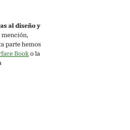
as al diseño y
s mención,
sta parte hemos
rface Book
o la
a