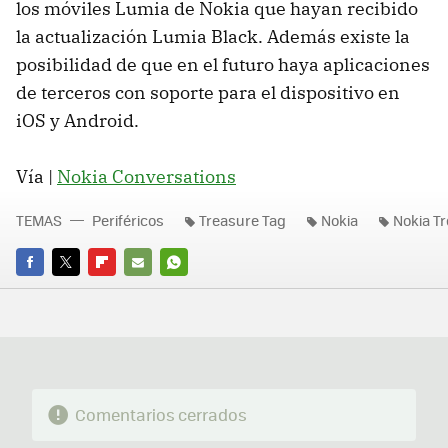
los móviles Lumia de Nokia que hayan recibido
la actualización Lumia Black. Además existe la
posibilidad de que en el futuro haya aplicaciones
de terceros con soporte para el dispositivo en
iOS y Android.
Vía |
Nokia Conversations
TEMAS
Periféricos
Treasure Tag
Nokia
Nokia T
FACEBOOK
TWITTER
FLIPBOARD
E-
WHATSAPP
MAIL
Comentarios cerrados