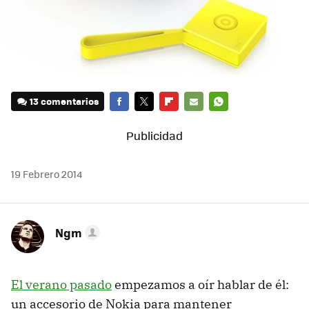
13 comentarios
FACEBOOK
TWITTER
FLIPBOARD
E-
WHATSAPP
MAIL
19 Febrero 2014
Ngm
El verano pasado
empezamos a oír hablar de él:
un accesorio de Nokia para mantener