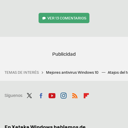
VER
13 COMENTARIOS
TEMAS DE INTERÉS
Mejores antivirus Windows 10
Atajos del 
Síguenos
Twit
Fac
You
Inst
RSS
Flip
ter
ebo
tub
agr
boa
ok
e
am
rd
En Xataka Windows hablamos de...