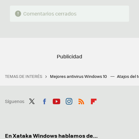
Comentarios cerrados
TEMAS DE INTERÉS
Mejores antivirus Windows 10
Atajos del 
Síguenos
Twit
Fac
You
Inst
RSS
Flip
ter
ebo
tub
agr
boa
ok
e
am
rd
En Xataka Windows hablamos de...