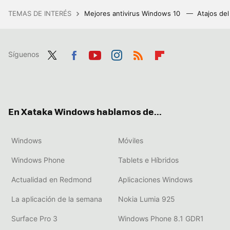
TEMAS DE INTERÉS
Mejores antivirus Windows 10
Atajos de
Síguenos
Twit
Fac
You
Inst
RSS
Flip
ter
ebo
tub
agr
boa
ok
e
am
rd
En Xataka Windows hablamos de...
Windows
Móviles
Windows Phone
Tablets e Híbridos
Actualidad en Redmond
Aplicaciones Windows
La aplicación de la semana
Nokia Lumia 925
Surface Pro 3
Windows Phone 8.1 GDR1