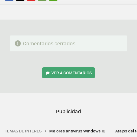
FACEBOOK
TWITTER
FLIPBOARD
E-
WHATSAPP
MAIL
Comentarios cerrados
VER
4 COMENTARIOS
TEMAS DE INTERÉS
Mejores antivirus Windows 10
Atajos del 