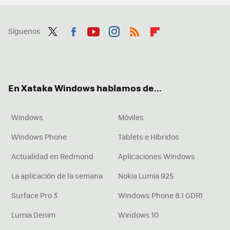
Síguenos
Twit
Fac
You
Inst
RSS
Flip
ter
ebo
tub
agr
boa
ok
e
am
rd
En Xataka Windows hablamos de...
Windows
Móviles
Windows Phone
Tablets e Híbridos
Actualidad en Redmond
Aplicaciones Windows
La aplicación de la semana
Nokia Lumia 925
Surface Pro 3
Windows Phone 8.1 GDR1
Lumia Denim
Windows 10