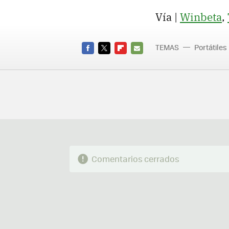
Vía |
Winbeta
,
TEMAS
Portátiles
FACEBOOK
TWITTER
FLIPBOARD
E-
MAIL
Comentarios cerrados