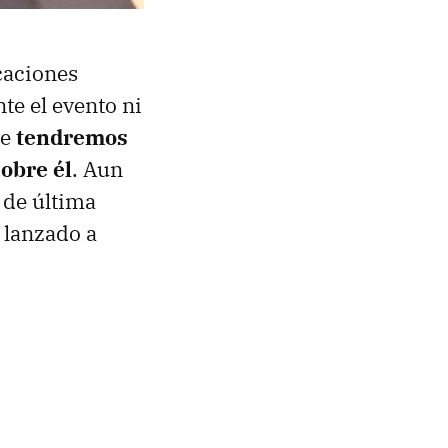
caciones
te el evento ni
ue
tendremos
obre él
. Aun
 de última
 lanzado a