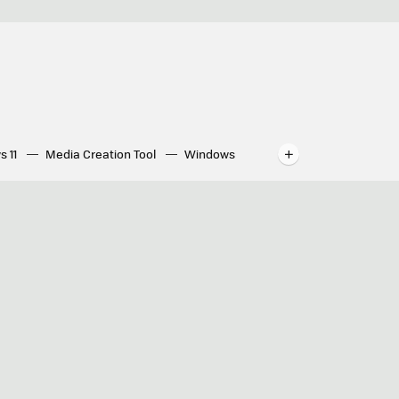
s 11
Media Creation Tool
Windows
indows
WhatsApp para ordenador