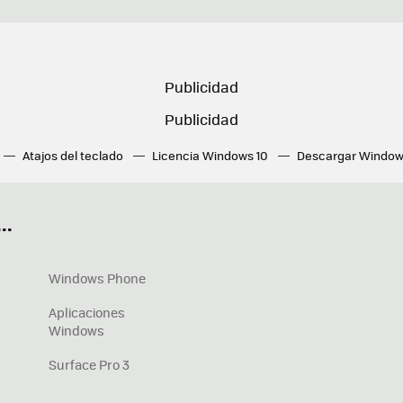
Atajos del teclado
Licencia Windows 10
Descargar Window
ué tarjeta gráfica tengo
Fórmulas Excel
DirectX
Fondos W
OneDrive
Nuevos Surface
..
Windows Phone
Aplicaciones
Windows
Surface Pro 3