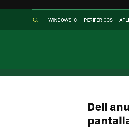
WINDOWS 10
PERIFÉRICOS
APL
Dell an
pantall