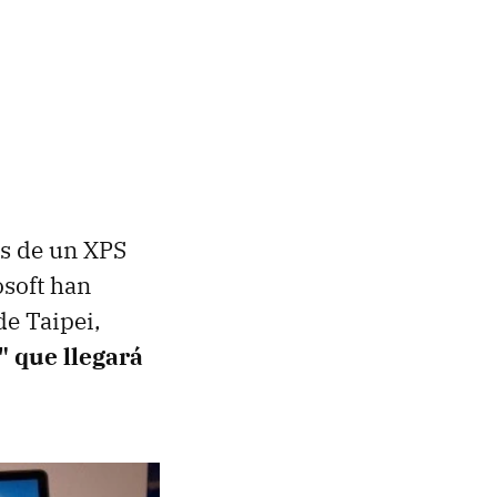
as de un XPS
osoft han
de Taipei,
 que llegará