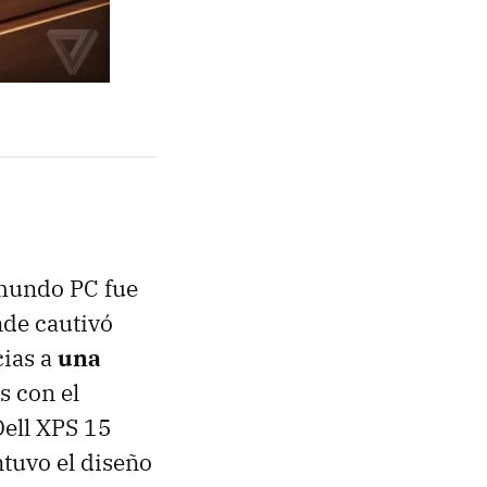
 mundo PC fue
nde cautivó
cias a
una
s con el
Dell XPS 15
tuvo el diseño