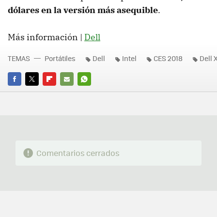
dólares en la versión más asequible
.
Más información |
Dell
TEMAS
Portátiles
Dell
Intel
CES 2018
Dell 
FACEBOOK
TWITTER
FLIPBOARD
E-
WHATSAPP
MAIL
Comentarios cerrados