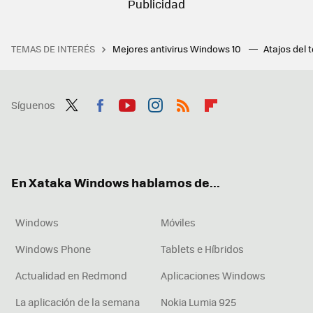
TEMAS DE INTERÉS
Mejores antivirus Windows 10
Atajos del 
Síguenos
Twit
Fac
You
Inst
RSS
Flip
ter
ebo
tub
agr
boa
ok
e
am
rd
En Xataka Windows hablamos de...
Windows
Móviles
Windows Phone
Tablets e Híbridos
Actualidad en Redmond
Aplicaciones Windows
La aplicación de la semana
Nokia Lumia 925