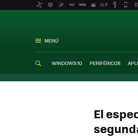
MENÚ
WINDOWS 10
PERIFÉRICOS
APL
El espe
segunda