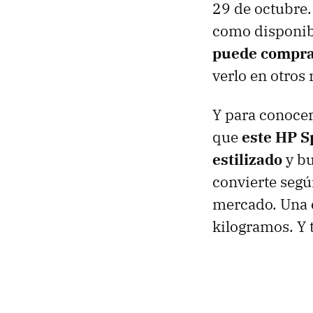
29 de octubre.
como disponib
puede compr
verlo en otros
Y para conocer
que
este HP S
estilizado
y bu
convierte según
mercado. Una c
kilogramos. Y 