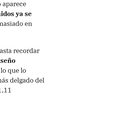
o aparece
idos ya se
emasiado en
asta recordar
iseño
lo que lo
 más delgado del
1,11