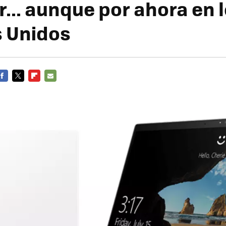
... aunque por ahora en 
 Unidos
FACEBOOK
TWITTER
FLIPBOARD
E-
MAIL