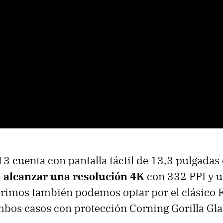
13 cuenta con pantalla táctil de 13,3 pulgadas
a alcanzar una resolución 4K
con 332 PPI y u
eferimos también podemos optar por el clásico 
bos casos con protección Corning Gorilla Gla