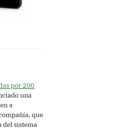
adas por 200
unciado una
nen a
 compañía, que
a del sistema