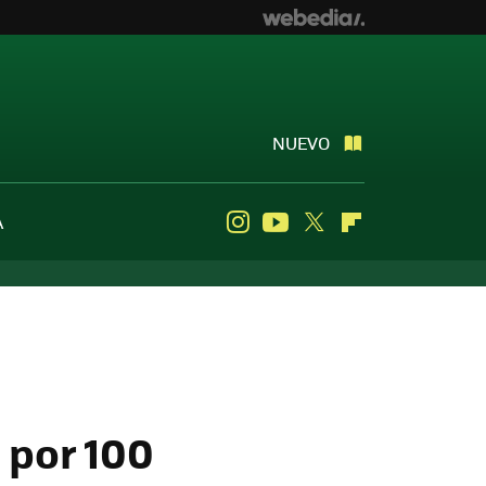
NUEVO
A
Instagram
Youtube
Twitter
Flipboard
 por 100