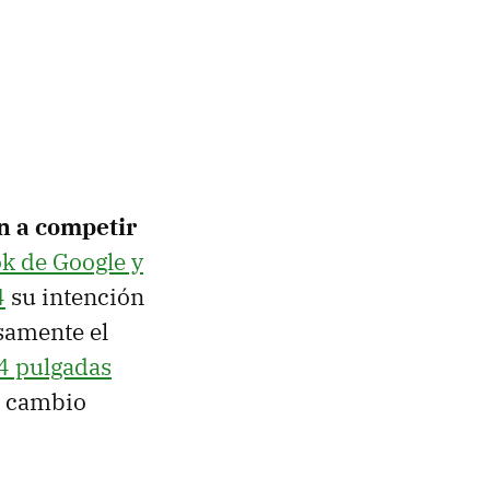
n a competir
ok de Google y
4
su intención
samente el
4 pulgadas
a cambio