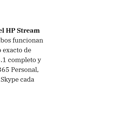
el HP Stream
mbos funcionan
o exacto de
.1 completo y
365 Personal,
e Skype cada