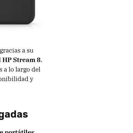
gracias a su
el HP Stream 8
.
a lo largo del
nibilidad y
ulgadas
e portátiles