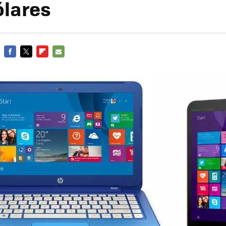
ólares
FACEBOOK
TWITTER
FLIPBOARD
E-
MAIL