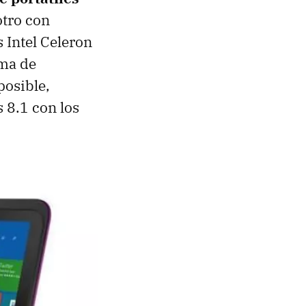
otro con
 Intel Celeron
rma de
posible,
 8.1 con los