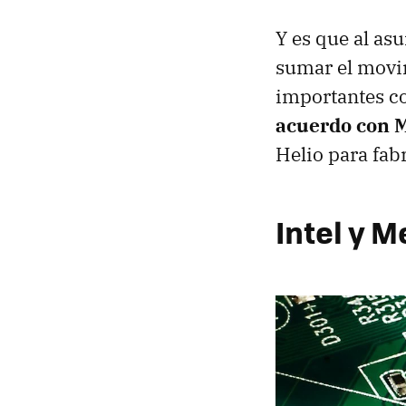
Y es que al as
sumar el movim
importantes co
acuerdo con 
Helio para fab
Intel y M