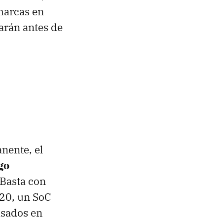
marcas en
garán antes de
nente, el
go
 Basta con
20, un SoC
asados en