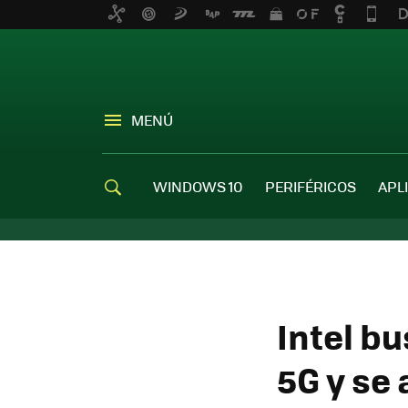
MENÚ
WINDOWS 10
PERIFÉRICOS
APL
Intel bu
5G y se