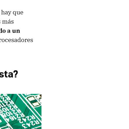
, hay que
s más
do a un
procesadores
ista?