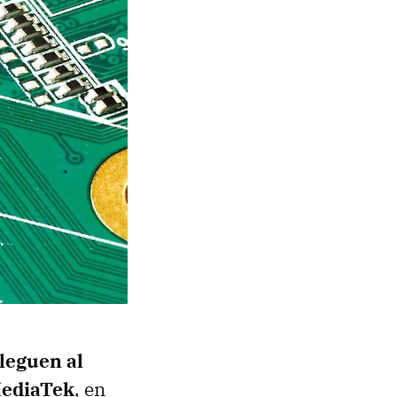
lleguen al
MediaTek
, en