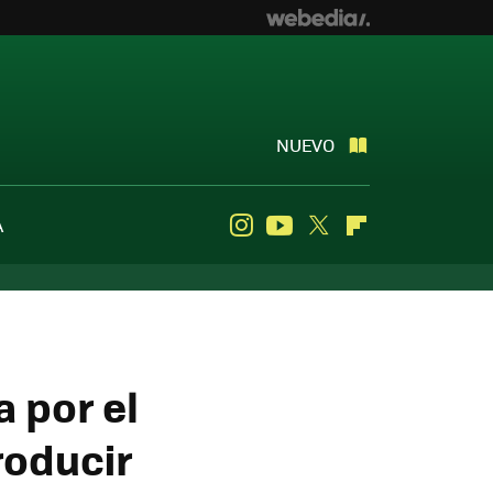
NUEVO
A
Instagram
Youtube
Twitter
Flipboard
a por el
roducir