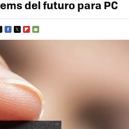
ems del futuro para PC
FACEBOOK
TWITTER
FLIPBOARD
E-
MAIL