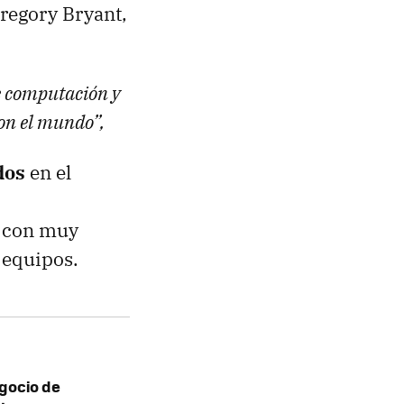
regory Bryant,
de computación y
on el mundo”,
dos
en el
n con muy
 equipos.
gocio de