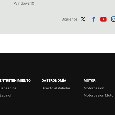
Windows 10
Síguenos
Twit
Fac
You
In
ter
ebo
tub
ag
ok
e
a
ENTRETENIMIENTO
GASTRONOMÍA
MOTOR
Sensacine
Directo al Paladar
Motorpasión
Espinof
Motorpasión Moto