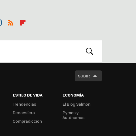
st
RSS
Flip
r
boa
m
rd
BUSCAR
SUBIR
ESTILO DE VIDA
ECONOMÍA
Trendencias
El Blog Salmón
Decoesfera
Pymes y
Autónomos
Compradiccion