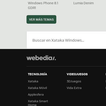
Windows Phone 8.1
Lumia Denim
GDR1
VER MÁS TEMAS
TECNOLOGÍA
VIDEOJUEGOS
Xataka
3DJuegos
Xataka Móvil
Vida Extra
Applesfera
Xataka Smart
Home