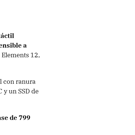
áctil
ensible a
p Elements 12,
il con ranura
C y un SSD de
ase de 799