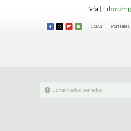
Vía |
Liliputing
TEMAS
Portátiles
FACEBOOK
TWITTER
FLIPBOARD
E-
MAIL
Comentarios cerrados