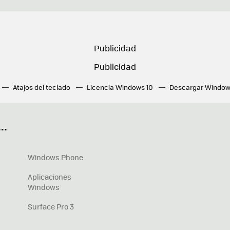
Atajos del teclado
Licencia Windows 10
Descargar Window
ué tarjeta gráfica tengo
Fórmulas Excel
DirectX
Fondos W
OneDrive
Nuevos Surface
..
Windows Phone
Aplicaciones
Windows
Surface Pro 3