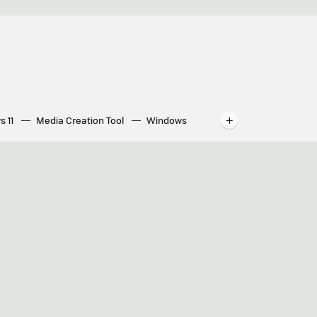
s 11
Media Creation Tool
Windows
indows
WhatsApp para ordenador