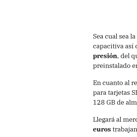
Sea cual sea l
capacitiva así
presión
, del 
preinstalado e
En cuanto al re
para tarjetas 
128 GB de alm
Llegará al mer
euros
trabaja