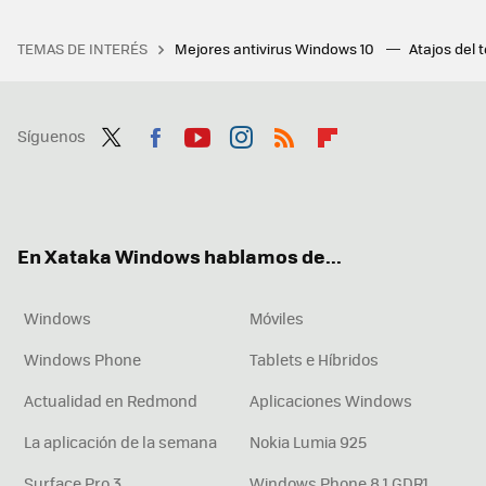
TEMAS DE INTERÉS
Mejores antivirus Windows 10
Atajos del 
Síguenos
Twit
Fac
You
Inst
RSS
Flip
ter
ebo
tub
agr
boa
ok
e
am
rd
En Xataka Windows hablamos de...
Windows
Móviles
Windows Phone
Tablets e Híbridos
Actualidad en Redmond
Aplicaciones Windows
La aplicación de la semana
Nokia Lumia 925
Surface Pro 3
Windows Phone 8.1 GDR1