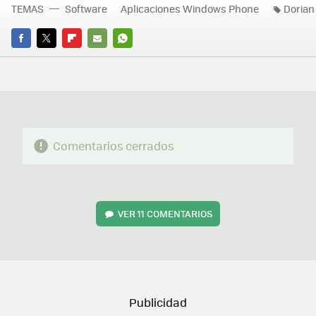
TEMAS
Software
Aplicaciones Windows Phone
Dorian
FACEBOOK
TWITTER
FLIPBOARD
E-
WHATSAPP
MAIL
Comentarios cerrados
VER
11 COMENTARIOS