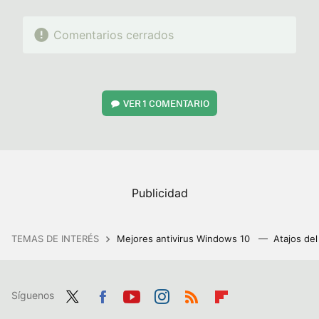
Comentarios cerrados
VER
1 COMENTARIO
TEMAS DE INTERÉS
Mejores antivirus Windows 10
Atajos de
Síguenos
Twit
Fac
You
Inst
RSS
Flip