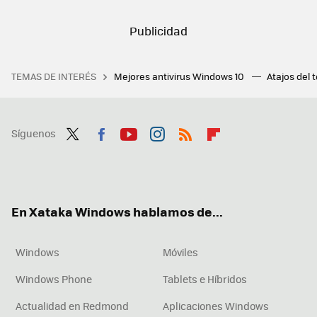
TEMAS DE INTERÉS
Mejores antivirus Windows 10
Atajos del 
Síguenos
Twit
Fac
You
Inst
RSS
Flip
ter
ebo
tub
agr
boa
ok
e
am
rd
En Xataka Windows hablamos de...
Windows
Móviles
Windows Phone
Tablets e Híbridos
Actualidad en Redmond
Aplicaciones Windows