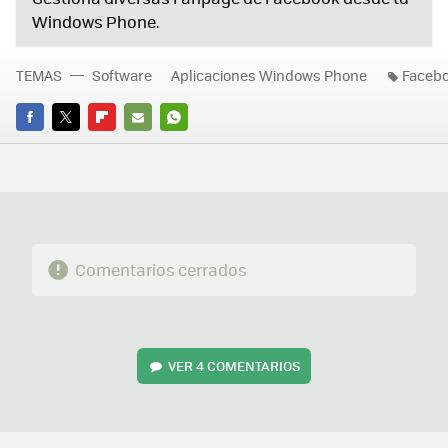
Windows Phone.
TEMAS
Software
Aplicaciones Windows Phone
Faceb
FACEBOOK
TWITTER
FLIPBOARD
E-
WHATSAPP
MAIL
Comentarios cerrados
VER
4 COMENTARIOS