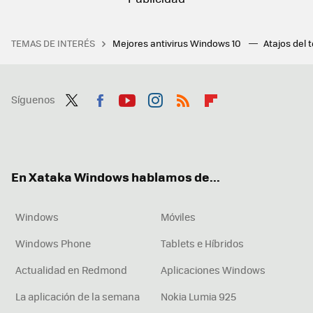
TEMAS DE INTERÉS
Mejores antivirus Windows 10
Atajos del 
Síguenos
Twit
Fac
You
Inst
RSS
Flip
ter
ebo
tub
agr
boa
ok
e
am
rd
En Xataka Windows hablamos de...
Windows
Móviles
Windows Phone
Tablets e Híbridos
Actualidad en Redmond
Aplicaciones Windows
La aplicación de la semana
Nokia Lumia 925