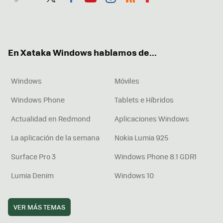
Twit
Fac
You
Inst
RSS
Flip
ter
ebo
tub
agr
boa
ok
e
am
rd
En Xataka Windows hablamos de...
Windows
Móviles
Windows Phone
Tablets e Híbridos
Actualidad en Redmond
Aplicaciones Windows
La aplicación de la semana
Nokia Lumia 925
Surface Pro 3
Windows Phone 8.1 GDR1
Lumia Denim
Windows 10
VER MÁS TEMAS