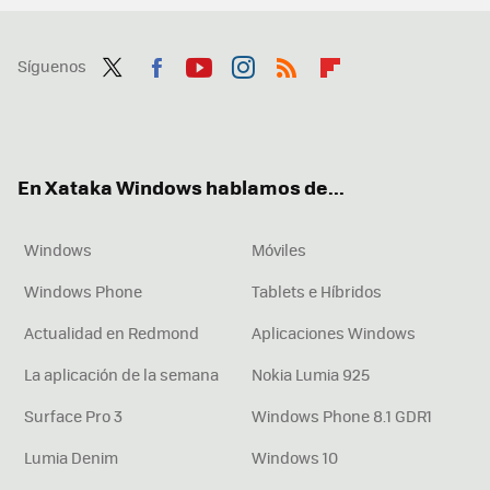
Síguenos
Twit
Fac
You
Inst
RSS
Flip
ter
ebo
tub
agr
boa
ok
e
am
rd
En Xataka Windows hablamos de...
Windows
Móviles
Windows Phone
Tablets e Híbridos
Actualidad en Redmond
Aplicaciones Windows
La aplicación de la semana
Nokia Lumia 925
Surface Pro 3
Windows Phone 8.1 GDR1
Lumia Denim
Windows 10