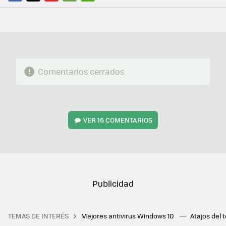
FACEBOOK
TWITTER
FLIPBOARD
E-
WHATSAPP
MAIL
Comentarios cerrados
VER
16 COMENTARIOS
TEMAS DE INTERÉS
Mejores antivirus Windows 10
Atajos del 