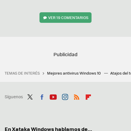
VER
19 COMENTARIOS
TEMAS DE INTERÉS
Mejores antivirus Windows 10
Atajos del 
Síguenos
Twit
Fac
You
Inst
RSS
Flip
ter
ebo
tub
agr
boa
ok
e
am
rd
En Xataka Windows hablamos de...