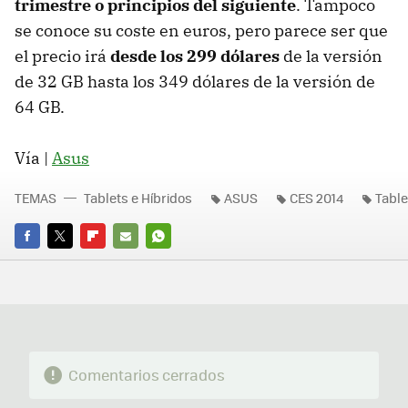
trimestre o principios del siguiente
. Tampoco
se conoce su coste en euros, pero parece ser que
el precio irá
desde los 299 dólares
de la versión
de 32 GB hasta los 349 dólares de la versión de
64 GB.
Vía |
Asus
TEMAS
Tablets e Híbridos
ASUS
CES 2014
Table
FACEBOOK
TWITTER
FLIPBOARD
E-
WHATSAPP
MAIL
Comentarios cerrados