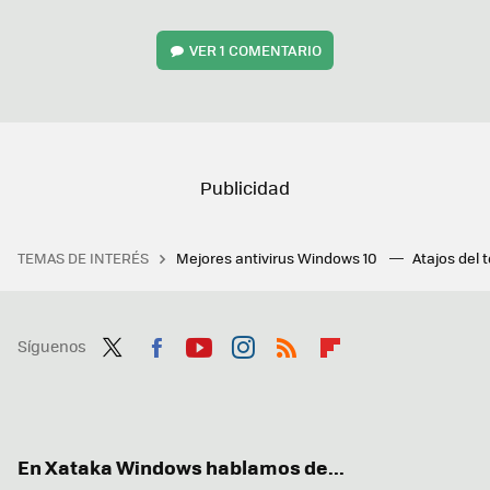
VER
1 COMENTARIO
TEMAS DE INTERÉS
Mejores antivirus Windows 10
Atajos del 
Síguenos
Twit
Fac
You
Inst
RSS
Flip
ter
ebo
tub
agr
boa
ok
e
am
rd
En Xataka Windows hablamos de...