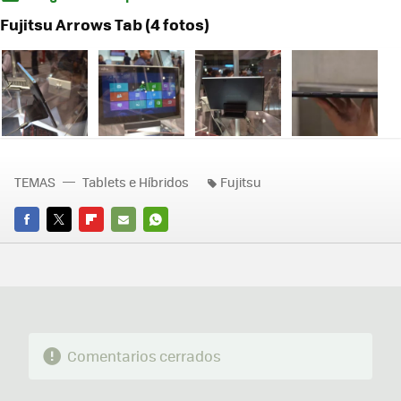
Fujitsu Arrows Tab (4 fotos)
TEMAS
Tablets e Híbridos
Fujitsu
FACEBOOK
TWITTER
FLIPBOARD
E-
WHATSAPP
MAIL
Comentarios cerrados