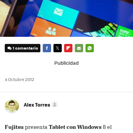
1 comentario
FACEBOOK
TWITTER
FLIPBOARD
E-
WHATSAPP
MAIL
4 Octubre 2012
Alex Torres
Fujitsu
presenta
Tablet con Windows
8 el