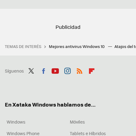
TEMAS DE INTERÉS
Mejores antivirus Windows 10
Atajos del 
Síguenos
Twit
Fac
You
Inst
RSS
Flip
ter
ebo
tub
agr
boa
ok
e
am
rd
En Xataka Windows hablamos de...
Windows
Móviles
Windows Phone
Tablets e Híbridos