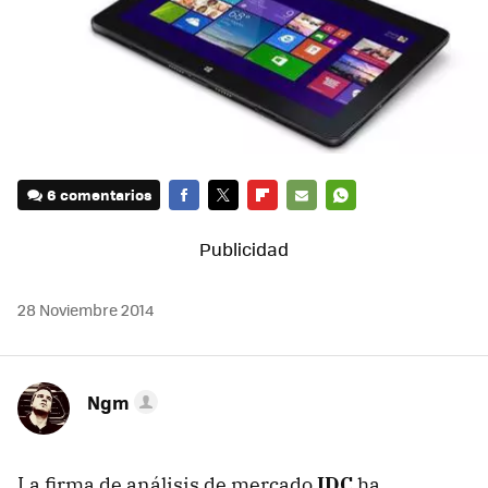
6 comentarios
FACEBOOK
TWITTER
FLIPBOARD
E-
WHATSAPP
MAIL
28 Noviembre 2014
Ngm
La firma de análisis de mercado
IDC
ha