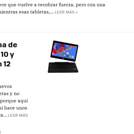
ece que vuelve a recobrar fuerza, pero con una
entras esas tabletas,...
LEER MÁS »
na de
10 y
 12
uevos
etas y no
 porque aquí
si hace unos
...
LEER MÁS
S