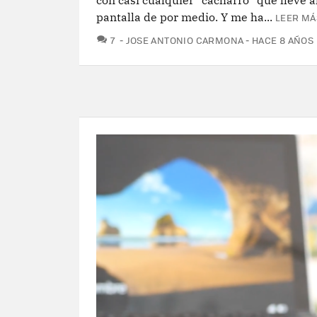
con casi cualquier "cacharro" que lleve 
pantalla de por medio. Y me ha...
LEER MÁ
COMENTARIOS
7
JOSE ANTONIO CARMONA
HACE 8 AÑOS