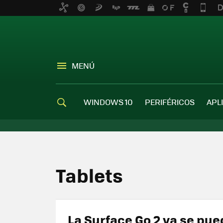
MENÚ
WINDOWS 10
PERIFÉRICOS
APL
Tablets
La Surface Go 2 ya se pu