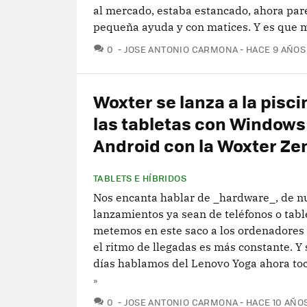
al mercado, estaba estancado, ahora par
pequeña ayuda y con matices. Y es que mi
COMENTARIOS
0
JOSE ANTONIO CARMONA
HACE 9 AÑOS
Woxter se lanza a la pisci
las tabletas con Windows 
Android con la Woxter Zen
TABLETS E HÍBRIDOS
Nos encanta hablar de _hardware_, de n
lanzamientos ya sean de teléfonos o tabl
metemos en este saco a los ordenadores
el ritmo de llegadas es más constante. Y 
días hablamos del Lenovo Yoga ahora toca
»
COMENTARIOS
0
JOSE ANTONIO CARMONA
HACE 10 AÑO