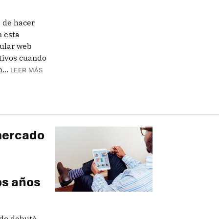
a de hacer
n esta
pular web
tivos cuando
...
LEER MÁS
S
 mercado
os años
ndo debuté