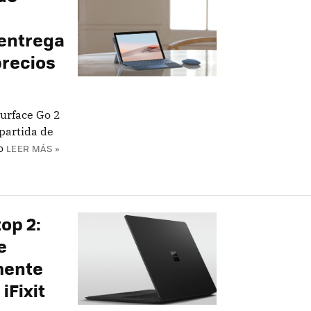
 entrega
precios
urface Go 2
 partida de
o
LEER MÁS »
op 2:
e
mente
iFixit