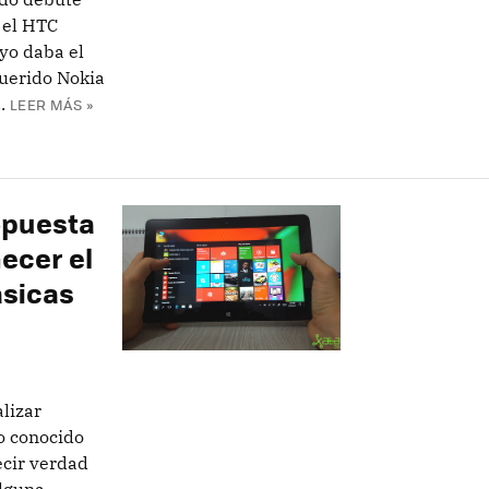
 el HTC
 yo daba el
uerido Nokia
.
LEER MÁS »
opuesta
ecer el
ásicas
lizar
 o conocido
ecir verdad