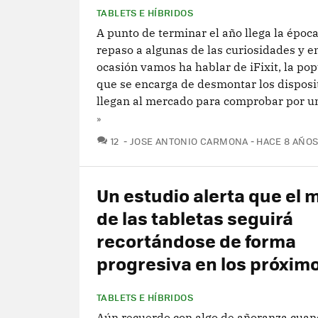
TABLETS E HÍBRIDOS
A punto de terminar el año llega la époc
repaso a algunas de las curiosidades y e
ocasión vamos ha hablar de iFixit, la po
que se encarga de desmontar los disposi
llegan al mercado para comprobar por un
»
COMENTARIOS
12
JOSE ANTONIO CARMONA
HACE 8 AÑO
Un estudio alerta que el
de las tabletas seguirá
recortándose de forma
progresiva en los próxim
TABLETS E HÍBRIDOS
Aún recuerdo con algo de añoranza cua