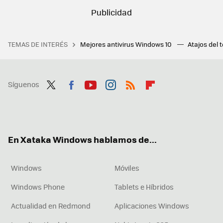
TEMAS DE INTERÉS
Mejores antivirus Windows 10
Atajos del 
Síguenos
Twit
Fac
You
Inst
RSS
Flip
ter
ebo
tub
agr
boa
ok
e
am
rd
En Xataka Windows hablamos de...
Windows
Móviles
Windows Phone
Tablets e Híbridos
Actualidad en Redmond
Aplicaciones Windows