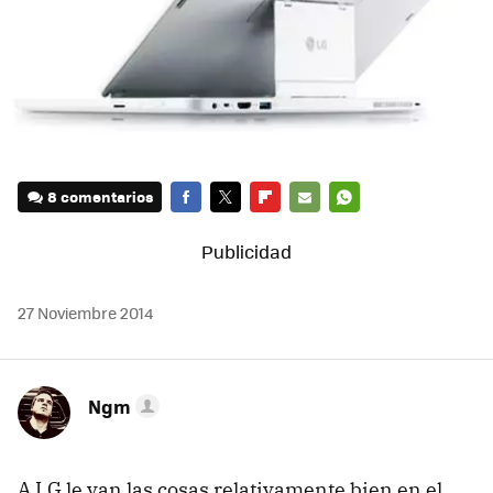
8 comentarios
FACEBOOK
TWITTER
FLIPBOARD
E-
WHATSAPP
MAIL
27 Noviembre 2014
Ngm
A LG le van las cosas relativamente bien en el